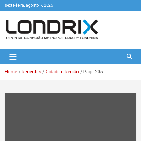
Skip
sexta-feira, agosto 7, 2026
to
content
Portal de Notícias de Londrina e Região
Londrix
Home
Recentes
Cidade e Região
Page 205