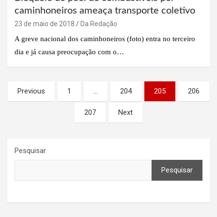
caminhoneiros ameaça transporte coletivo
23 de maio de 2018
Da Redação
A greve nacional dos caminhoneiros (foto) entra no terceiro
dia e já causa preocupação com o…
Paginação
Previous
1
…
204
205
206
de
207
Next
posts
Pesquisar
Pesquisar