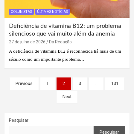
COLUNISTAS
ÚLTIMAS NOTÍCIAS
Deficiência de vitamina B12: um problema
silencioso que vai muito além da anemia
27 de julho de 2026
Da Redação
A deficiência de vitamina B12 é reconhecida há mais de um
século como um importante problema…
Paginação
Previous
1
2
3
…
131
de
Next
posts
Pesquisar
Pesquisar