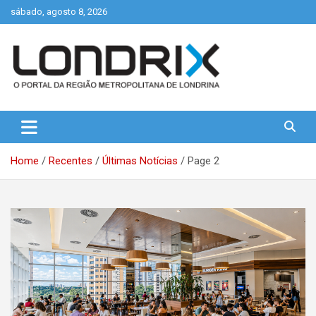
Skip
sábado, agosto 8, 2026
to
content
Portal de Notícias de Londrina e Região
Londrix
Home
Recentes
Últimas Notícias
Page 2