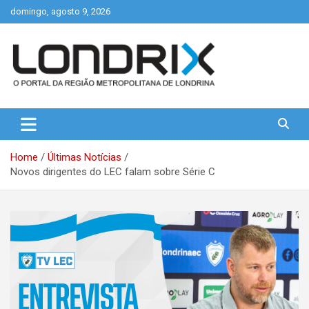
Skip
domingo, agosto 9, 2026
to
content
Portal de Notícias de Londrina e Região
Londrix
Home
Últimas Notícias
Novos dirigentes do LEC falam sobre Série C