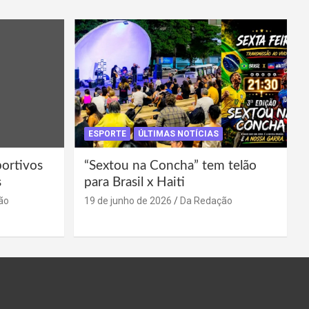
ESPORTE
ÚLTIMAS NOTÍCIAS
portivos
“Sextou na Concha” tem telão
s
para Brasil x Haiti
ão
19 de junho de 2026
Da Redação