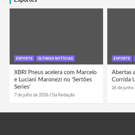
posts
ESPORTE
ÚLTIMAS NOTÍCIAS
ESPORTE
XBRI Pneus acelera com Marcelo
Abertas a
e Luciani Maronezi no ‘Sertões
Corrida 
Series’
26 de junho
7 de julho de 2026
Da Redação