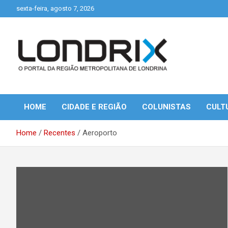
Skip
sexta-feira, agosto 7, 2026
to
content
Portal de Notícias de Londrina e Região
Londrix
HOME
CIDADE E REGIÃO
COLUNISTAS
CULT
Home
Recentes
Aeroporto