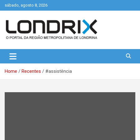
Skip
sábado, agosto 8, 2026
to
content
Portal de Notícias de Londrina e Região
Londrix
Home
Recentes
#assistência