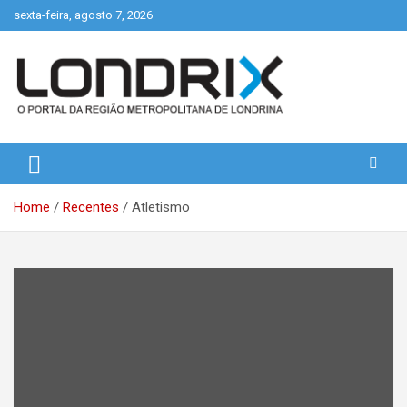
Skip
sexta-feira, agosto 7, 2026
to
content
Portal de Notícias de Londrina e Região
Londrix
Home
Recentes
Atletismo