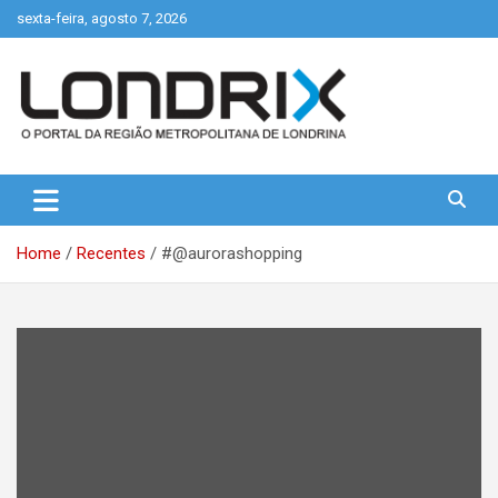
Skip
sexta-feira, agosto 7, 2026
to
content
Portal de Notícias de Londrina e Região
Londrix
Home
Recentes
#@aurorashopping