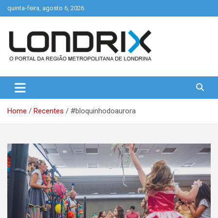
Skip
quinta-feira, agosto 6, 2026
to
content
Portal de Notícias de Londrina e Região
Londrix
Home
Recentes
#bloquinhodoaurora