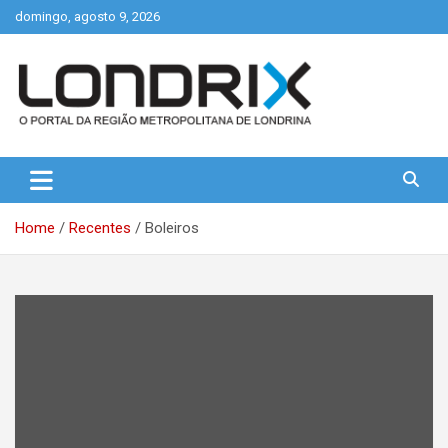
Skip
domingo, agosto 9, 2026
to
content
Portal de Notícias de Londrina e Região
Londrix
Home
Recentes
Boleiros