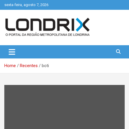
Skip
sexta-feira, agosto 7, 2026
to
content
Portal de Notícias de Londrina e Região
Londrix
Home
Recentes
boti