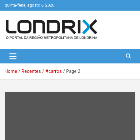
Skip
quinta-feira, agosto 6, 2026
to
content
Portal de Notícias de Londrina e Região
Londrix
Home
Recentes
#carros
Page 2