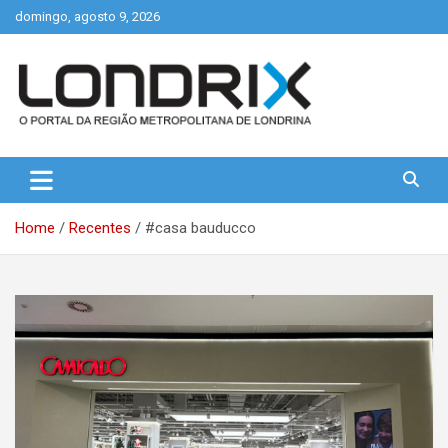
Skip
domingo, agosto 9, 2026
to
content
Portal de Notícias de Londrina e Região
Londrix
Home
Recentes
#casa bauducco