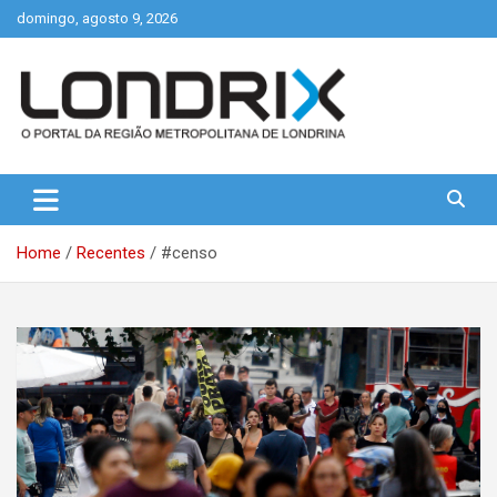
Skip
domingo, agosto 9, 2026
to
content
Portal de Notícias de Londrina e Região
Londrix
Home
Recentes
#censo