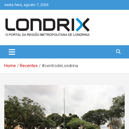
Skip
sexta-feira, agosto 7, 2026
to
content
Portal de Notícias de Londrina e Região
Londrix
Home
Recentes
#centrodeLondrina