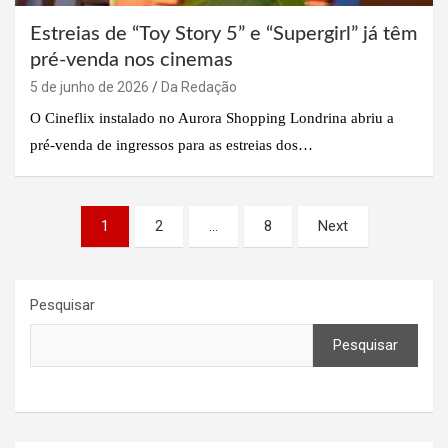
Estreias de “Toy Story 5” e “Supergirl” já têm
pré-venda nos cinemas
5 de junho de 2026
Da Redação
O Cineflix instalado no Aurora Shopping Londrina abriu a
pré-venda de ingressos para as estreias dos…
Paginação
1
2
…
8
Next
de
posts
Pesquisar
Pesquisar