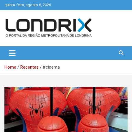
Skip
quinta-feira, agosto 6, 2026
to
content
Portal de Notícias de Londrina e Região
Londrix
Home
Recentes
#cinema