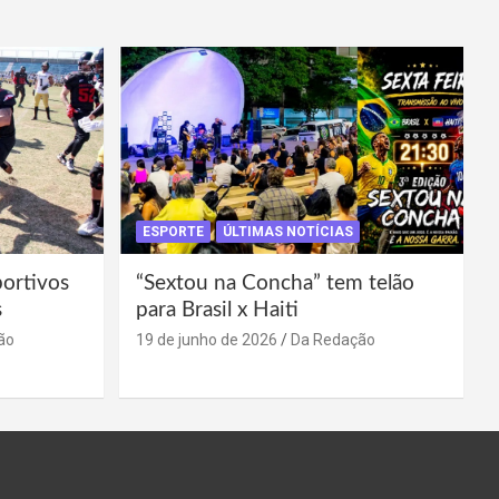
ESPORTE
ÚLTIMAS NOTÍCIAS
portivos
“Sextou na Concha” tem telão
s
para Brasil x Haiti
ão
19 de junho de 2026
Da Redação