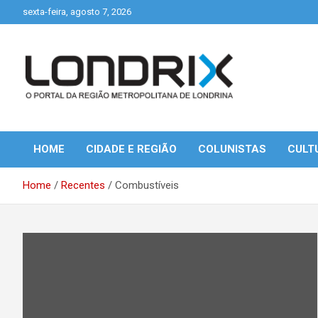
Skip
sexta-feira, agosto 7, 2026
to
content
Portal de Notícias de Londrina e Região
Londrix
HOME
CIDADE E REGIÃO
COLUNISTAS
CULT
Home
Recentes
Combustíveis