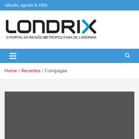
Skip
sábado, agosto 8, 2026
to
content
Portal de Notícias de Londrina e Região
Londrix
Home
Recentes
Compagas