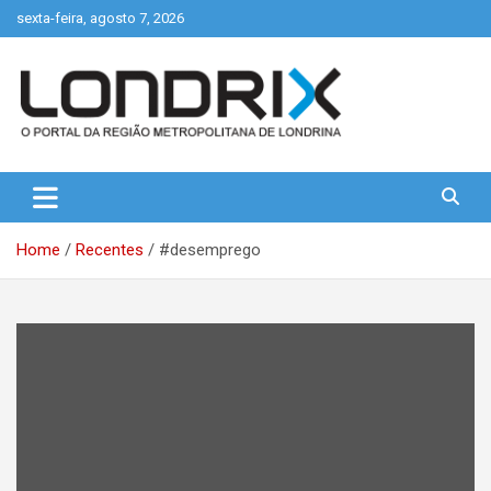
Skip
sexta-feira, agosto 7, 2026
to
content
Portal de Notícias de Londrina e Região
Londrix
Home
Recentes
#desemprego