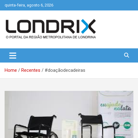
Skip
quinta-feira, agosto 6, 2026
to
content
Portal de Notícias de Londrina e Região
Londrix
Home
Recentes
#doaçãodecadeiras