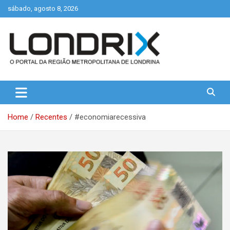
Skip
sábado, agosto 8, 2026
to
content
Portal de Notícias de Londrina e Região
Londrix
Home
Recentes
#economiarecessiva