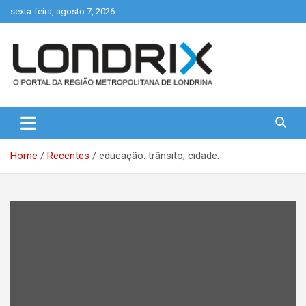
Skip
sexta-feira, agosto 7, 2026
to
content
Portal de Notícias de Londrina e Região
Londrix
Home
Recentes
educação: trânsito; cidade: