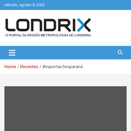
Skip
sábado, agosto 8, 2026
to
content
Portal de Notícias de Londrina e Região
Londrix
Home
Recentes
#exportacõesparaná