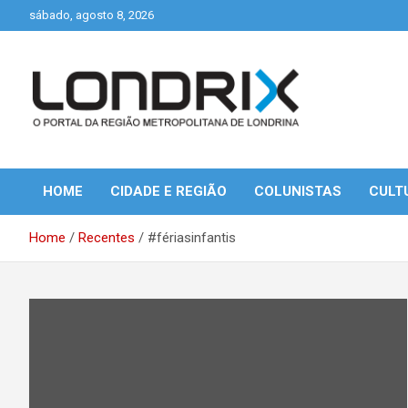
Skip
sábado, agosto 8, 2026
to
content
Portal de Notícias de Londrina e Região
Londrix
HOME
CIDADE E REGIÃO
COLUNISTAS
CULT
Home
Recentes
#fériasinfantis