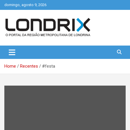
Skip
domingo, agosto 9, 2026
to
content
Portal de Notícias de Londrina e Região
Londrix
Home
Recentes
#festa