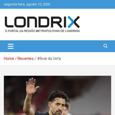
Skip
segunda-feira, agosto 10, 2026
to
content
Portal de Notícias de Londrina e Região
Londrix
Home
Recentes
#final da Uefa