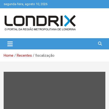
Skip
segunda-feira, agosto 10, 2026
to
content
Portal de Notícias de Londrina e Região
Londrix
Home
Recentes
fiscalização