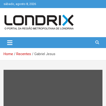
Skip
sábado, agosto 8, 2026
to
content
Portal de Notícias de Londrina e Região
Londrix
Home
Recentes
Gabriel Jesus