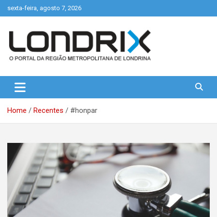
Skip
sexta-feira, agosto 7, 2026
to
content
Portal de Notícias de Londrina e Região
Londrix
Home
Recentes
#honpar