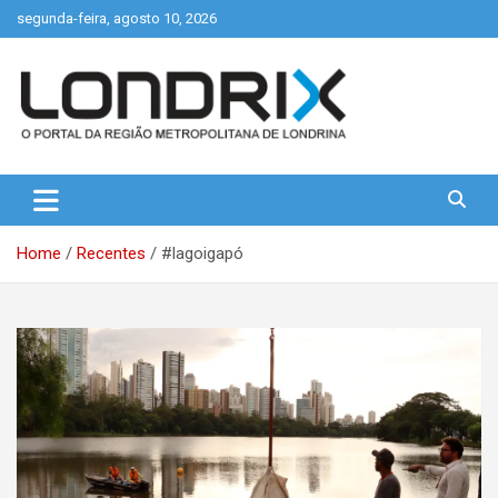
Skip
segunda-feira, agosto 10, 2026
to
content
Portal de Notícias de Londrina e Região
Londrix
Home
Recentes
#lagoigapó