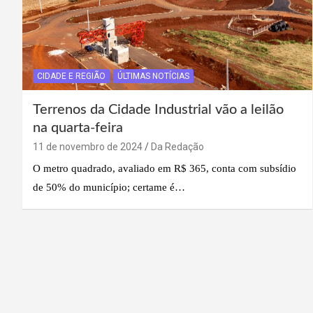
CIDADE E REGIÃO
ÚLTIMAS NOTÍCIAS
Terrenos da Cidade Industrial vão a leilão
na quarta-feira
11 de novembro de 2024
Da Redação
O metro quadrado, avaliado em R$ 365, conta com subsídio
de 50% do município; certame é…