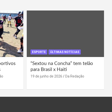
ESPORTE
ÚLTIMAS NOTÍCIAS
portivos
“Sextou na Concha” tem telão
s
para Brasil x Haiti
ão
19 de junho de 2026
Da Redação