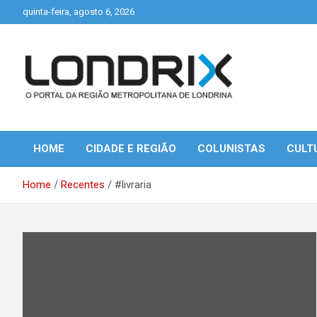
Skip
quinta-feira, agosto 6, 2026
to
content
Portal de Notícias de Londrina e Região
Londrix
HOME
CIDADE E REGIÃO
COLUNISTAS
CULT
Home
Recentes
#livraria