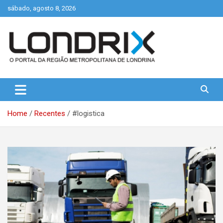
Skip
sábado, agosto 8, 2026
to
content
Portal de Notícias de Londrina e Região
Londrix
Home
Recentes
#logistica