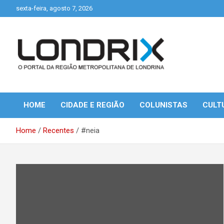
Skip
sexta-feira, agosto 7, 2026
to
content
Portal de Notícias de Londrina e Região
Londrix
HOME
CIDADE E REGIÃO
COLUNISTAS
CULT
Home
Recentes
#neia