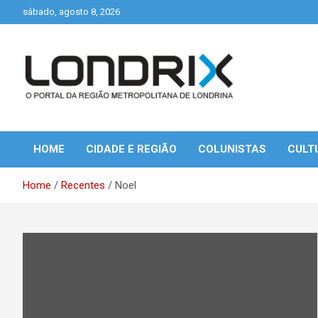
Skip
sábado, agosto 8, 2026
to
content
Portal de Notícias de Londrina e Região
Londrix
HOME
CIDADE E REGIÃO
COLUNISTAS
CULT
Home
Recentes
Noel