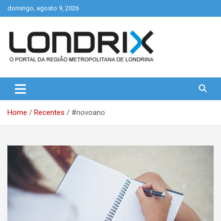
Skip
domingo, agosto 9, 2026
to
content
Portal de Notícias de Londrina e Região
Londrix
Home
Recentes
#novoano