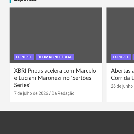
posts
ESPORTE
ÚLTIMAS NOTÍCIAS
ESPORTE
XBRI Pneus acelera com Marcelo
Abertas a
e Luciani Maronezi no ‘Sertões
Corrida 
Series’
26 de junho
7 de julho de 2026
Da Redação