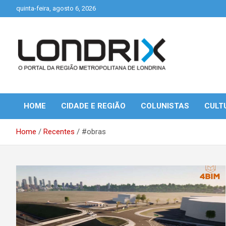
Skip
quinta-feira, agosto 6, 2026
to
content
Portal de Notícias de Londrina e Região
Londrix
HOME
CIDADE E REGIÃO
COLUNISTAS
CULT
Home
Recentes
#obras