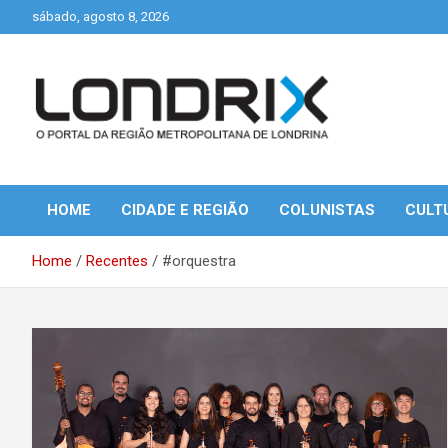
Skip
sábado, agosto 8, 2026
to
content
Portal de Notícias de Londrina e Região
Londrix
HOME
CIDADE E REGIÃO
COLUNISTAS
CULT
Home
Recentes
#orquestra