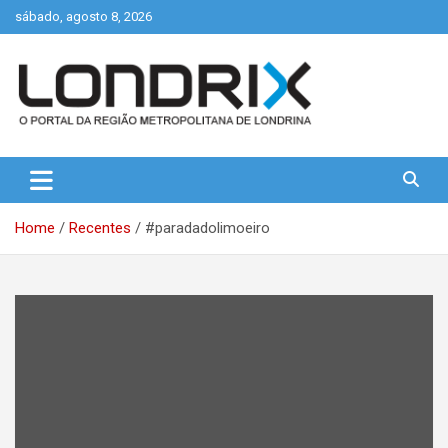
Skip
sábado, agosto 8, 2026
to
content
Portal de Notícias de Londrina e Região
Londrix
Home
Recentes
#paradadolimoeiro