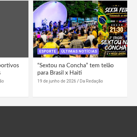
ESPORTE
ÚLTIMAS NOTÍCIAS
portivos
“Sextou na Concha” tem telão
s
para Brasil x Haiti
ão
19 de junho de 2026
Da Redação