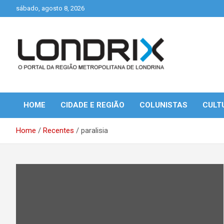
Skip
sábado, agosto 8, 2026
to
content
Portal de Notícias de Londrina e Região
Londrix
HOME
CIDADE E REGIÃO
COLUNISTAS
CULT
Home
Recentes
paralisia