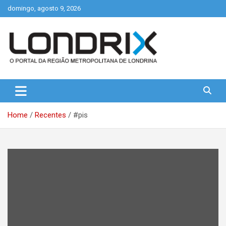
Skip
domingo, agosto 9, 2026
to
content
Portal de Notícias de Londrina e Região
Londrix
Home
Recentes
#pis