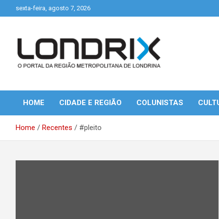
Skip
sexta-feira, agosto 7, 2026
to
content
Portal de Notícias de Londrina e Região
Londrix
HOME
CIDADE E REGIÃO
COLUNISTAS
CULT
Home
Recentes
#pleito