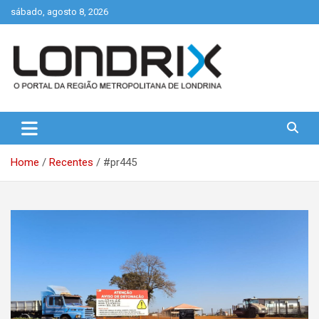
Skip
sábado, agosto 8, 2026
to
content
Portal de Notícias de Londrina e Região
Londrix
Home
Recentes
#pr445