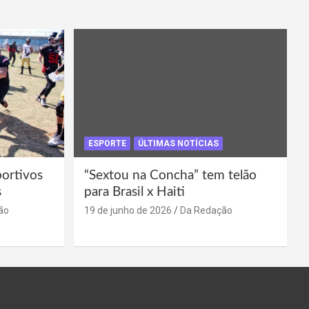
ESPORTE
ÚLTIMAS NOTÍCIAS
portivos
“Sextou na Concha” tem telão
s
para Brasil x Haiti
ão
19 de junho de 2026
Da Redação