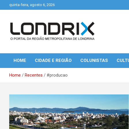
Skip
quinta-feira, agosto 6, 2026
to
content
Portal de Notícias de Londrina e Região
Londrix
HOME
CIDADE E REGIÃO
COLUNISTAS
CULT
Home
Recentes
#producao