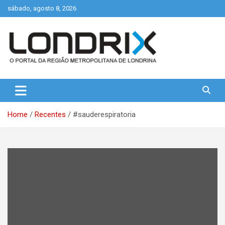
Skip
sábado, agosto 8, 2026
to
content
Portal de Notícias de Londrina e Região
Londrix
Home
Recentes
#sauderespiratoria