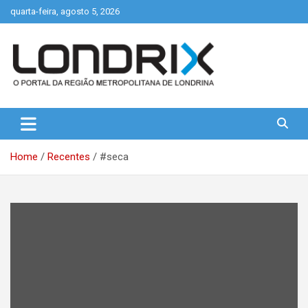
Skip
quarta-feira, agosto 5, 2026
to
content
Portal de Notícias de Londrina e Região
Londrix
Home
Recentes
#seca