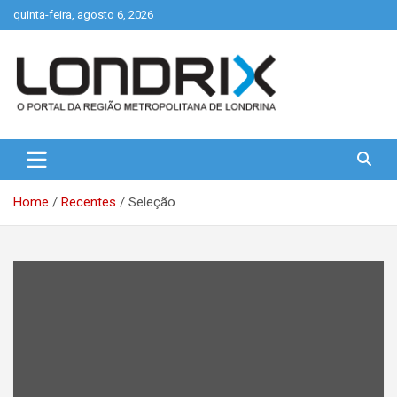
Skip
quinta-feira, agosto 6, 2026
to
content
Portal de Notícias de Londrina e Região
Londrix
Home
Recentes
Seleção