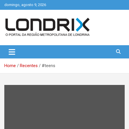
Skip
domingo, agosto 9, 2026
to
content
Portal de Notícias de Londrina e Região
Londrix
Home
Recentes
#teens