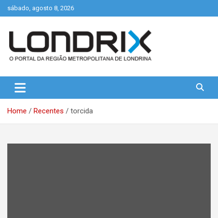
Skip
sábado, agosto 8, 2026
to
content
Portal de Notícias de Londrina e Região
Londrix
Home
Recentes
torcida