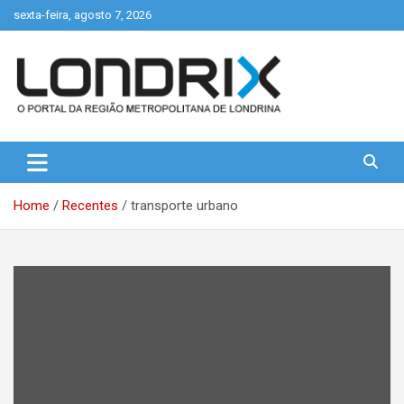
Skip
sexta-feira, agosto 7, 2026
to
content
Portal de Notícias de Londrina e Região
Londrix
Home
Recentes
transporte urbano